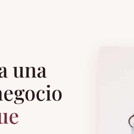
a una
negocio
ue